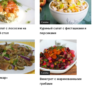
Салаты
лат с лососем на
Куриный салат с фисташками и
й стол
персиками
Салаты
мкар»
Винегрет с маринованными
грибами