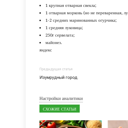
1 крупная отварная свекла;
1 отварная морковь (но не переваренная, л
1-2 средних маринованных огурчика;
1 средняя луковица;
250г сервелата;
майонез.
яндекс
Предыдущая статья
Изумрудный город.
Настройки аналитики
СХОЖИЕ СТАТЬИ