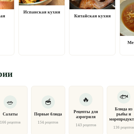
Испанская кухня
кая
Китайская кухня
Ме
рии
Блюда из
Рецепты для
Салаты
Первые блюда
рыбы и
аэрогриля
морепродукт
166 рецептов
154 рецептов
143 рецептов
136 рецепто