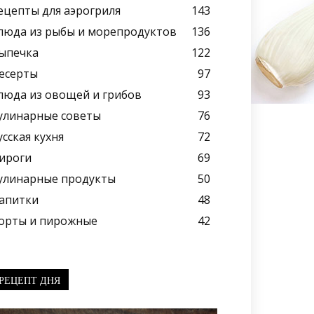
ецепты для аэрогриля
143
люда из рыбы и морепродуктов
136
ыпечка
122
есерты
97
люда из овощей и грибов
93
улинарные советы
76
усская кухня
72
ироги
69
улинарные продукты
50
апитки
48
орты и пирожные
42
РЕЦЕПТ ДНЯ