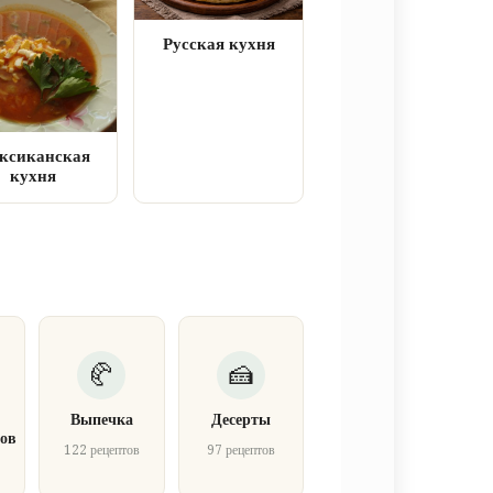
Русская кухня
ксиканская
кухня
Выпечка
Десерты
ов
122 рецептов
97 рецептов
в