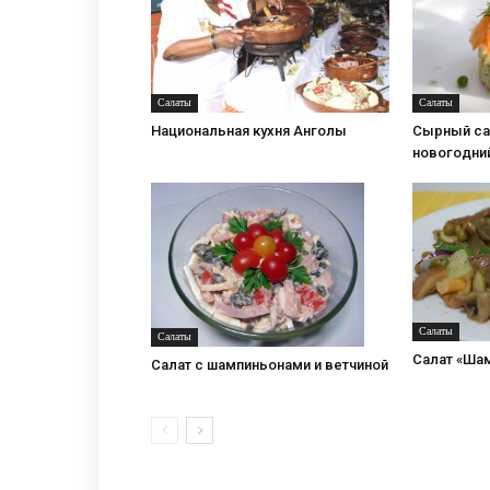
Салаты
Салаты
Национальная кухня Анголы
Сырный са
новогодни
Салаты
Салаты
Салат «Ша
Салат с шампиньонами и ветчиной