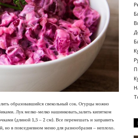
Р
Б
В
Д
Б
блюда
К
Р
П
К
Н
+
Т
 слить образовавшийся свекольный сок. Огурцы можно
убиками. Лук мелко-мелко нашинковать,залить кипятком
чками (длиной 1,5 – 2 см).
Все перемешать и заправить
й, но в повседневном меню для разнообразия – неплохо.