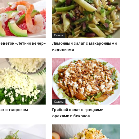
Салаты
реветок «Летний вечер»
Лимонный салат с макаронными
изделиями
Салаты
ат с творогом
Грибной салат с грецкими
орехами и беконом