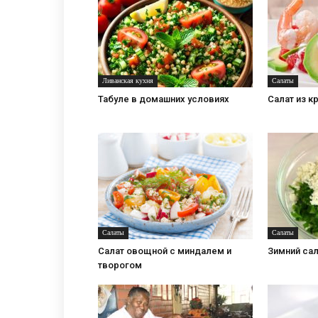
Ливанская кухня
Салаты
Табуле в домашних условиях
Салат из к
Салаты
Салаты
Салат овощной с миндалем и
Зимний сал
творогом