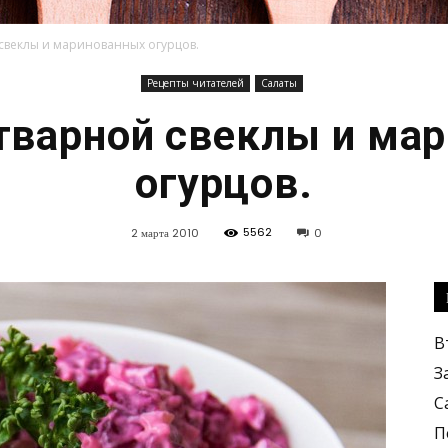
 свеклы и маринованных огурцов.
Рецепты читателей
Салаты
Кулинарные
отварной свеклы и ма
огурцов.
5562
2 марта 2010
0
рецепты,
В
З
С
вкусные
П