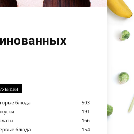
ринованных
РУБРИКИ
торые блюда
503
акуски
191
алаты
166
ервые блюда
154