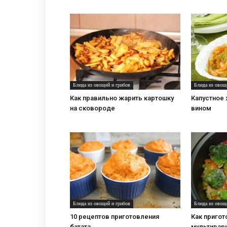
Блюда из овощей и грибов
Блюда из овощ
Как правильно жарить картошку
Капустное 
на сковороде
вином
Блюда из овощей и грибов
Блюда из овощ
10 рецептов приготовления
Как пригот
батата
мультивар