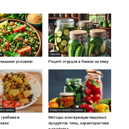
ня
Закуски
домашних условиях
Рецепт огурцов в банках на зиму
ей и грибов
Блюда из овощей и грибов
 грибами в
Методы консервации пищевых
овке
продуктов: типы, характеристики
и свойства