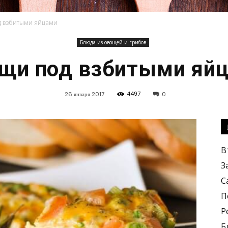
 взбитыми яйцами
Блюда из овощей и грибов
Кулинарные
щи под взбитыми яй
4497
26 января 2017
0
рецепты,
В
З
С
П
Р
вкусные
Б