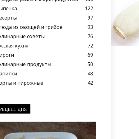
ыпечка
122
есерты
97
люда из овощей и грибов
93
улинарные советы
76
усская кухня
72
ироги
69
улинарные продукты
50
апитки
48
орты и пирожные
42
РЕЦЕПТ ДНЯ