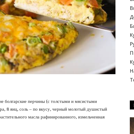
В
Д
Б
К
блюда
Р
П
К
Н
Т
+
ие болгарские перчины (с толстыми и мясистыми
ра, 8 яиц, соль – по вкусу, черный молотый душистый
 растительного масла рафинированного, измельченная