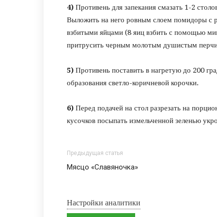
4)
Противень для запекания смазать 1-2 стол
Выложить на него ровным слоем помидоры с р
взбитыми яйцами (8 яиц взбить с помощью мик
притрусить черным молотым душистым перчик
5)
Противень поставить в нагретую до 200 гра
образования светло-коричневой корочки.
6)
Перед подачей на стол разрезать на порцио
кусочков посыпать измельченной зеленью укро
Предыдущая статья
Мясцо «Славяночка»
Настройки аналитики