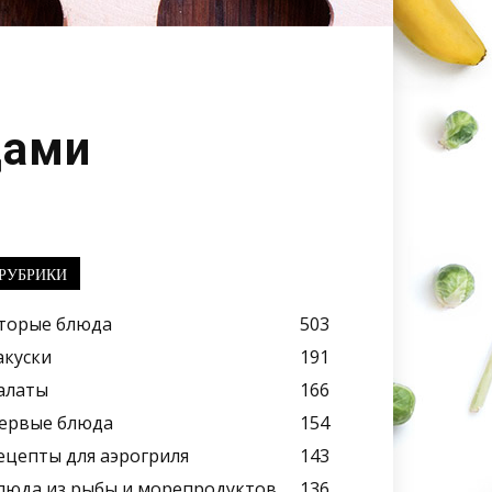
цами
РУБРИКИ
торые блюда
503
акуски
191
алаты
166
ервые блюда
154
ецепты для аэрогриля
143
люда из рыбы и морепродуктов
136