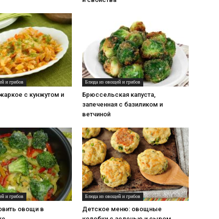
ей и грибов
Блюда из овощей и грибов
жаркое с кунжутом и
Брюссельская капуста,
запеченная с базиликом и
ветчиной
ей и грибов
Блюда из овощей и грибов
овить овощи в
Детское меню: овощные
ке
колобки с зеленью и сыром