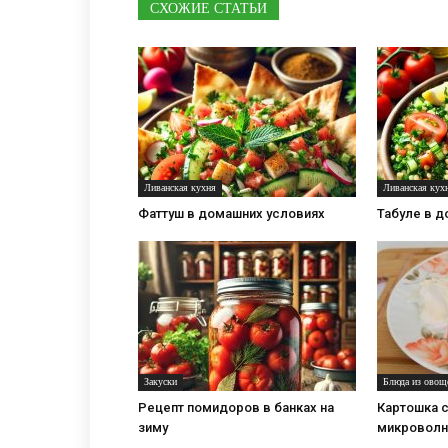
СХОЖИЕ СТАТЬИ
Ливанская кухня
Ливанская кух
Фаттуш в домашних условиях
Табуле в 
Закуски
Блюда из овощ
Рецепт помидоров в банках на
Картошка с
зиму
микроволн