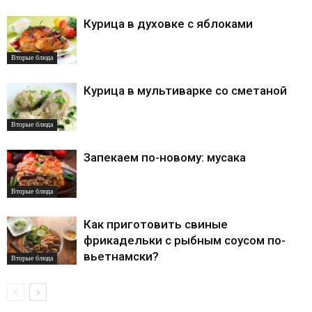
Курица в духовке с яблоками
Вторые блюда
Курица в мультиварке со сметаной
Вторые блюда
Запекаем по-новому: мусака
Вторые блюда
Как приготовить свиные
фрикадельки с рыбным соусом по-
вьетнамски?
Вторые блюда