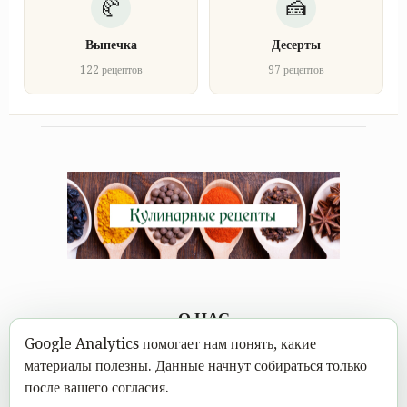
Выпечка
Десерты
122 рецептов
97 рецептов
О НАС
Google Analytics помогает нам понять, какие
Каждому под силу научиться вкусно готовить, а в
материалы полезны. Данные начнут собираться только
современном мире это можно сделать не выходя из дома.
после вашего согласия.
Достаточно открыть Mastereat.ru с нашими вкусными