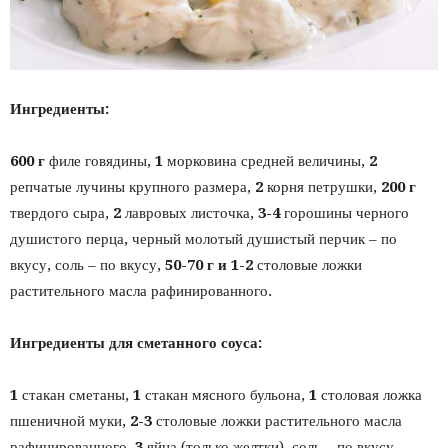
Ингредиенты:
600 г
филе говядины,
1
морковина средней величины,
2
репчатые лучины крупного размера,
2
корня петрушки,
200 г
твердого сыра,
2
лавровых листочка,
3-4
горошины черного
душистого перца, черный молотый душистый перчик – по
вкусу, соль – по вкусу,
50-70 г и 1-2
столовые ложки
растительного масла рафинированного.
Ингредиенты для сметанного соуса:
1
стакан сметаны,
1
стакан мясного бульона,
1
столовая ложка
пшеничной муки,
2-3
столовые ложки растительного масла
рафинированного,
3
яйца (только желтки), соль – по вкусу.