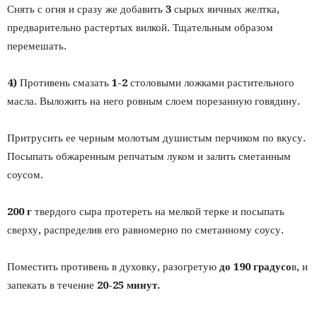
Снять с огня и сразу же добавить
3
сырых яичных желтка,
предварительно растертых вилкой. Тщательным образом
перемешать.
4)
Противень смазать
1-2
столовыми ложками растительного
масла. Выложить на него ровным слоем порезанную говядину.
Притрусить ее черным молотым душистым перчиком по вкусу.
Посыпать обжаренным репчатым луком и залить сметанным
соусом.
200 г
твердого сыра протереть на мелкой терке и посыпать
сверху, распределив его равномерно по сметанному соусу.
Поместить противень в духовку, разогретую
до 190 градусо
в, и
запекать в течение
20-25 минут.