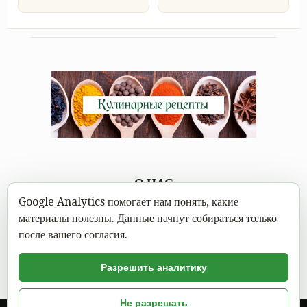
О НАС
Google Analytics помогает нам понять, какие
Каждому под силу научиться вкусно готовить, а в
материалы полезны. Данные начнут собираться только
современном мире это можно сделать не выходя из дома.
после вашего согласия.
Достаточно открыть Mastereat.ru с нашими вкусными
кулинарными рецептами, выбрать вкусное блюдо и следовать
Разрешить аналитику
пошаговой инструкции с фото.
Не разрешать