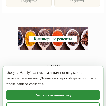
122 рецептов
97 рецептов
О НАС
Google Analytics помогает нам понять, какие
Каждому под силу научиться вкусно готовить, а в
материалы полезны. Данные начнут собираться только
современном мире это можно сделать не выходя из дома.
после вашего согласия.
Достаточно открыть MasterEat с нашими вкусными
кулинарными рецептами, выбрать вкусное блюдо и следовать
Разрешить аналитику
пошаговой инструкции с фото.