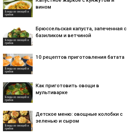
Капустное жаркое с кунжутом и
вином
Блюда из овощей и
грибов
Брюссельская капуста, запеченная с
базиликом и ветчиной
Блюда из овощей и
грибов
10 рецептов приготовления батата
Блюда из овощей и
грибов
Как приготовить овощи в
мультиварке
Блюда из овощей и
грибов
Детское меню: овощные колобки с
зеленью и сыром
Блюда из овощей и
грибов