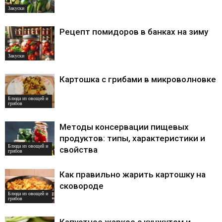
Закуски
Рецепт помидоров в банках на зиму
Закуски
Картошка с грибами в микроволновке
Блюда из овощей и
грибов
Методы консервации пищевых
продуктов: типы, характеристики и
Блюда из овощей и
свойства
грибов
Как правильно жарить картошку на
сковороде
Блюда из овощей и
грибов