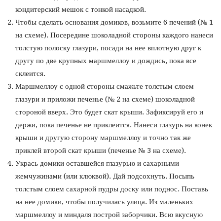
кондитерский мешок с тонкой насадкой.
Чтобы сделать основания домиков, возьмите 6 печений (№ 1
на схеме). Посередине шоколадной стороны каждого нанеси
толстую полоску глазури, посади на нее вплотную друг к
другу по две крупных маршмеллоу и дождись, пока все
склеится.
Маршмеллоу с одной стороны смажьте толстым слоем
глазури и приложи печенье (№ 2 на схеме) шоколадной
стороной вверх. Это будет скат крыши. Зафиксируй его и
держи, пока печенье не приклеится. Нанеси глазурь на конек
крыши и другую сторону маршмеллоу и точно так же
приклей второй скат крыши (печенье № 3 на схеме).
Укрась домики оставшейся глазурью и сахарными
жемчужинами (или клюквой). Дай подсохнуть. Посыпь
толстым слоем сахарной пудры доску или поднос. Поставь
на нее домики, чтобы получилась улица. Из маленьких
маршмеллоу и миндаля построй заборчики. Всю вкусную