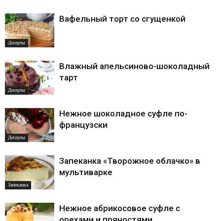
Вафельный торт со сгущенкой
Десерты
Влажный апельсиново-шоколадный
тарт
Десерты
Нежное шоколадное суфле по-
французски
Десерты
Запеканка «Творожное облачко» в
мультиварке
Запеканка
Нежное абрикосовое суфле с
орехами и пряностями