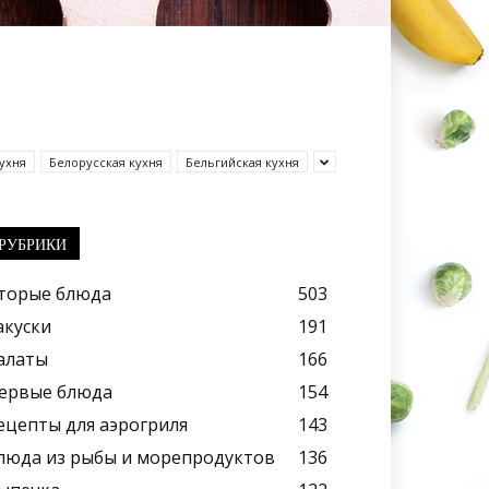
ухня
Белорусская кухня
Бельгийская кухня
РУБРИКИ
торые блюда
503
акуски
191
алаты
166
ервые блюда
154
ецепты для аэрогриля
143
люда из рыбы и морепродуктов
136