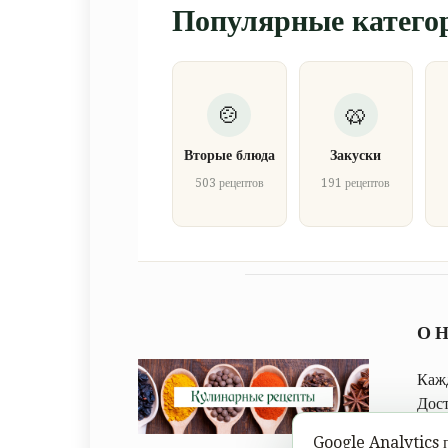
Популярные катего
Вторые блюда
Закуски
503 рецептов
191 рецептов
О 
Кажд
Дос
след
Google Analytics п