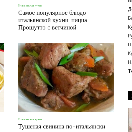
В
Итальянская кухня
Д
Самое популярное блюдо
Б
итальянской кухни: пицца
Прошутто с ветчиной
К
Р
блюда
П
К
Н
Т
+
Итальянская кухня
Тушеная свинина по-итальянски