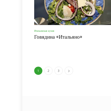
Итальянская кухня
Говядина «Итальяно»
1
2
3