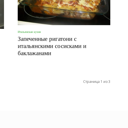
Итальянская кухня
Запеченные ригатони с
итальянскими сосисками и
баклажанами
Страница 1 из 3