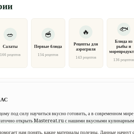
рии
Блюда из
Рецепты для
Салаты
Первые блюда
рыбы и
аэрогриля
морепродукт
166 рецептов
154 рецептов
143 рецептов
136 рецепто
НАС
ому под силу научиться вкусно готовить, а в современном мире 
таточно открыть Mastereat.ru с нашими вкусными кулинарными
овать пошаговой инструкции с фото.
омогает нам понять, какие материалы полезны. Данные начнут с