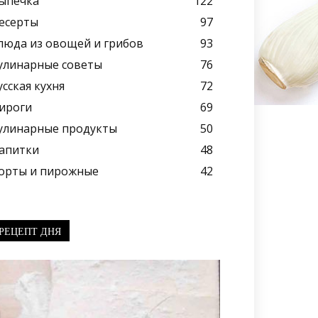
ыпечка
122
есерты
97
люда из овощей и грибов
93
улинарные советы
76
усская кухня
72
ироги
69
улинарные продукты
50
апитки
48
орты и пирожные
42
РЕЦЕПТ ДНЯ