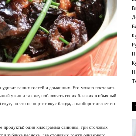
В
Д
Б
К
блюда
Р
П
К
Н
Т
 удивит ваших гостей и домашних. Его можно поставить
+
чный ужин и так же, побаловать своих близких в обычный
вкус, но это не портит вкус блюда, а наоборот делает его
м продукты: один килограмма свинины, три столовых
три зубчика чеснока, две столовых ложки оливкового