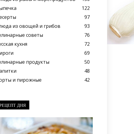
ыпечка
122
есерты
97
люда из овощей и грибов
93
улинарные советы
76
усская кухня
72
ироги
69
улинарные продукты
50
апитки
48
орты и пирожные
42
РЕЦЕПТ ДНЯ