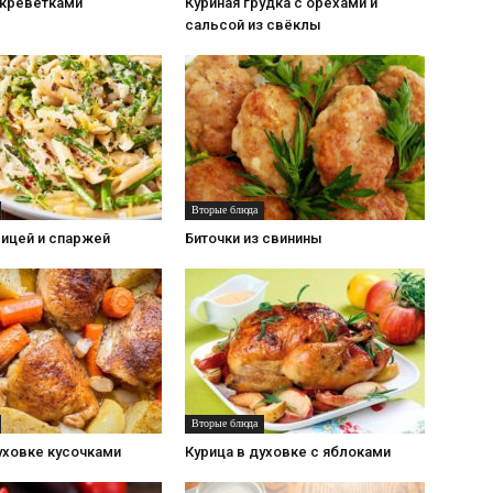
 креветками
Куриная грудка с орехами и
сальсой из свёклы
Вторые блюда
рицей и спаржей
Биточки из свинины
Вторые блюда
уховке кусочками
Курица в духовке с яблоками