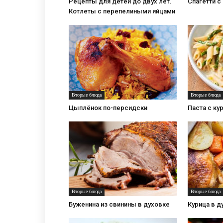
Рецепты для детей до двух лет.
Спагетти с
Котлеты с перепелиными яйцами
Вторые блюда
Вторые блюда
Цыплёнок по-персидски
Паста с ку
Вторые блюда
Вторые блюда
Буженина из свинины в духовке
Курица в д