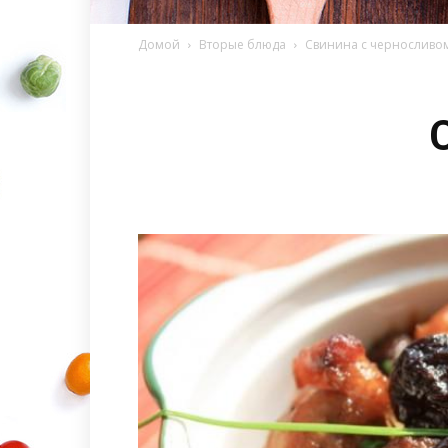
Домой
Вторые блюда
Свинина с черносливо