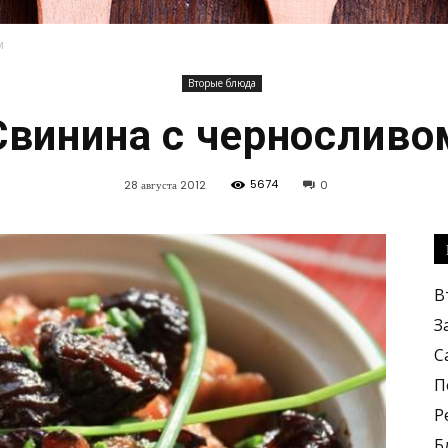
м
Вторые блюда
Кулинарные
Свинина с черносливо
5674
28 августа 2012
0
рецепты,
В
З
С
П
Р
вкусные
Б