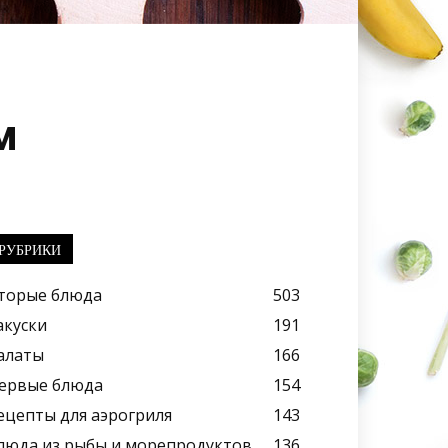
м
РУБРИКИ
торые блюда
503
акуски
191
алаты
166
ервые блюда
154
ецепты для аэрогриля
143
люда из рыбы и морепродуктов
136