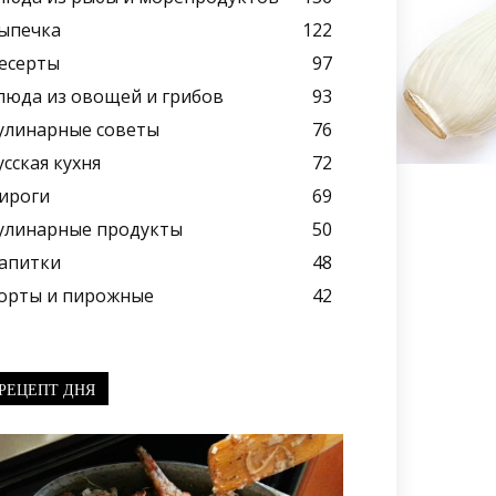
ыпечка
122
есерты
97
люда из овощей и грибов
93
улинарные советы
76
усская кухня
72
ироги
69
улинарные продукты
50
апитки
48
орты и пирожные
42
РЕЦЕПТ ДНЯ