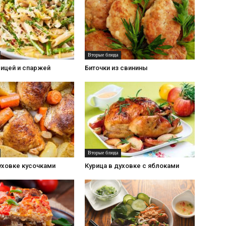
Вторые блюда
рицей и спаржей
Биточки из свинины
Вторые блюда
уховке кусочками
Курица в духовке с яблоками