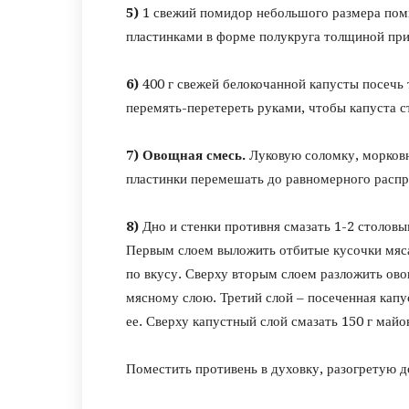
5)
1 свежий помидор небольшого размера помы
пластинками в форме полукруга толщиной при
6)
400 г свежей белокочанной капусты посечь 
перемять-перетереть руками, чтобы капуста с
7) Овощная смесь.
Луковую соломку, морковн
пластинки перемешать до равномерного распр
8)
Дно и стенки противня смазать 1-2 столов
Первым слоем выложить отбитые кусочки мяс
по вкусу. Сверху вторым слоем разложить ов
мясному слою. Третий слой – посеченная капу
ее. Сверху капустный слой смазать 150 г майо
Поместить противень в духовку, разогретую до