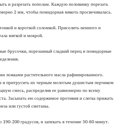
ть и разрезать пополам. Каждую половинку порезать
мерно 2 мм, чтобы помидорная мякоть просвечивалась.
тонкой и короткой соломкой. Присолить немного и
тала мягкой и мокрой.
ые брусочки, порезанный сладкий перец и помидорные
еделения.
ыми ложками растительного масла рафинированного.
а и притрусить их черным молотым душистым перчиком
ощную смесь, распределив ее равномерно по всему
ста. Засыпать ею содержимое противня и слегка прижать
неза или густой сметаны.
 190-200 градусов, и запекать в течение 50-60 минут.