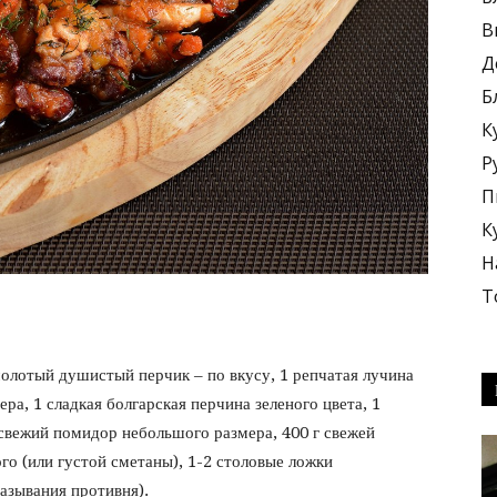
В
Д
Б
К
блюда
Р
П
К
Н
Т
+
молотый душистый перчик – по вкусу, 1 репчатая лучина
ра, 1 сладкая болгарская перчина зеленого цвета, 1
 свежий помидор небольшого размера, 400 г свежей
го (или густой сметаны), 1-2 столовые ложки
азывания противня).