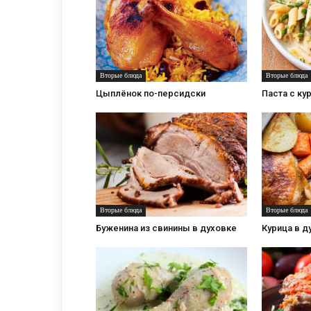
Вторые блюда
Вторые блюда
Цыплёнок по-персидски
Паста с ку
Вторые блюда
Вторые блюда
Буженина из свинины в духовке
Курица в д