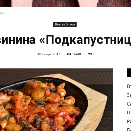
ца»
Вторые блюда
Кулинарные
инина «Подкапустни
6339
30 января 2017
0
рецепты,
В
З
С
П
Р
вкусные
Б