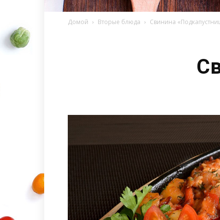
Домой
Вторые блюда
Свинина «Подкапустни
Св