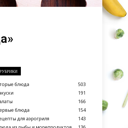
ца»
РУБРИКИ
торые блюда
503
акуски
191
алаты
166
ервые блюда
154
ецепты для аэрогриля
143
люда из рыбы и морепродуктов
136