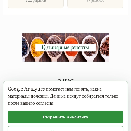
122 рецептов
97 рецептов
О НАС
Google Analytics помогает нам понять, какие
Каждому под силу научиться вкусно готовить, а в
материалы полезны. Данные начнут собираться только
современном мире это можно сделать не выходя из дома.
после вашего согласия.
Достаточно открыть Mastereat.ru с нашими вкусными
кулинарными рецептами, выбрать вкусное блюдо и следовать
Разрешить аналитику
пошаговой инструкции с фото.