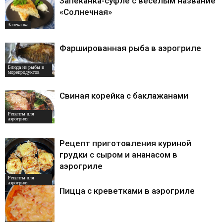
Запеканка-суфле с весёлым название
«Солнечная»
Запеканка
Фаршированная рыба в аэрогриле
Блюда из рыбы и
морепродуктов
Свиная корейка с баклажанами
Рецепты для
аэрогриля
Рецепт приготовления куриной
грудки с сыром и ананасом в
аэрогриле
Рецепты для
аэрогриля
Пицца с креветками в аэрогриле