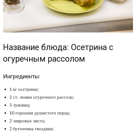
Название блюда: Осетрина с
огуречным рассолом
Ингредиенты:
1 кг осетрины;
2 ст. ложки огуречного рассола;
5 луковиц;
10 горошин душистого перца;
2 лавровых листа;
2 бутончика гвоздики;