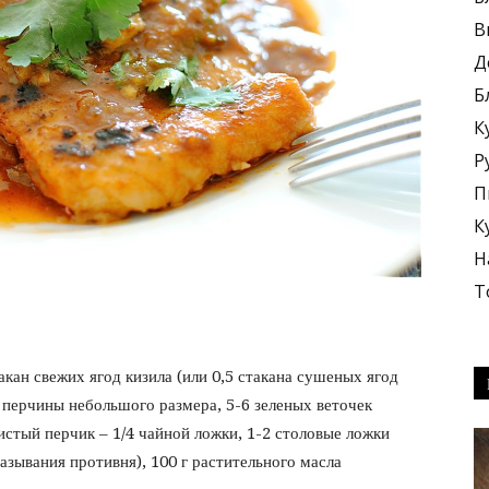
В
Д
Б
К
блюда
Р
П
К
Н
Т
+
акан свежих ягод кизила (или 0,5 стакана сушеных ягод
ой перчины небольшого размера, 5-6 зеленых веточек
истый перчик – 1/4 чайной ложки, 1-2 столовые ложки
азывания противня), 100 г растительного масла