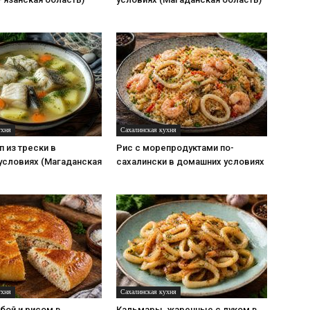
ухня
Сахалинская кухня
 из трески в
Рис с морепродуктами по-
условиях (Магаданская
сахалински в домашних условиях
ухня
Сахалинская кухня
бой и рисом в
Кальмары, жаренные с луком в