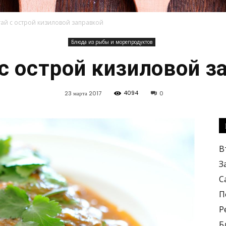
ай с острой кизиловой заправкой
Блюда из рыбы и морепродуктов
Кулинарные
с острой кизиловой з
4094
23 марта 2017
0
рецепты,
В
З
С
П
Р
вкусные
Б