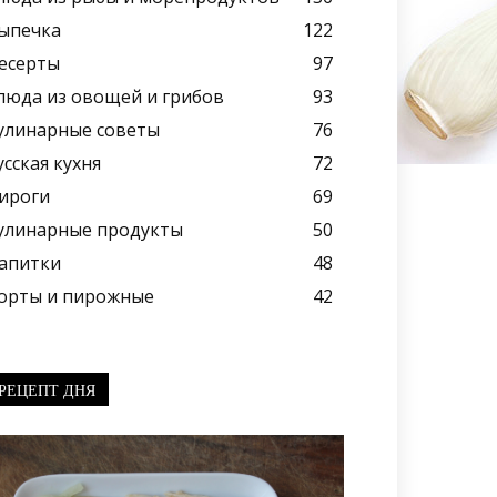
ыпечка
122
есерты
97
люда из овощей и грибов
93
улинарные советы
76
усская кухня
72
ироги
69
улинарные продукты
50
апитки
48
орты и пирожные
42
РЕЦЕПТ ДНЯ