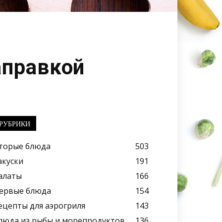
аправкой
РУБРИКИ
торые блюда
503
акуски
191
алаты
166
ервые блюда
154
ецепты для аэрогриля
143
люда из рыбы и морепродуктов
136