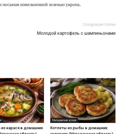
и посыпав измельченной зеленью укропа.
Следующая статья
Молодой картофель с шампиньонами
ня
Магаданская кухня
 из карася в домашних
Котлеты из рыбы в домашних
Рязанская область)
условиях (Магаданская область)