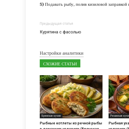
5)
Подавать рыбу, полив кизиловой заправкой 
Предыдущая статья
Курятина с фасолью
Настройки аналитики
СХОЖИЕ СТАТЬИ
Брянская кухня
Рязанская кух
Рыбные котлеты из речной рыбы
Рыбная уха
в домашних условиях (Брянская
условиях (