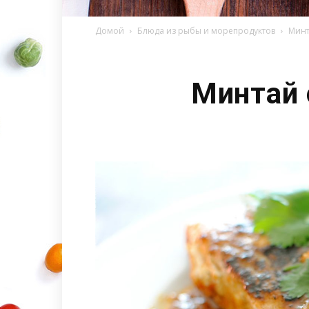
Домой
Блюда из рыбы и морепродуктов
Минт
Минтай 