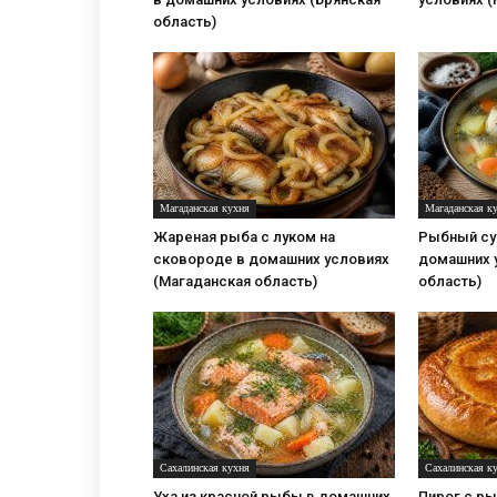
область)
Магаданская кухня
Магаданская к
Жареная рыба с луком на
Рыбный суп
сковороде в домашних условиях
домашних 
(Магаданская область)
область)
Сахалинская кухня
Сахалинская к
Уха из красной рыбы в домашних
Пирог с ры