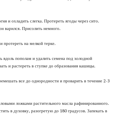
гня и охладить слегка. Протереть ягоды через сито.
он варился. Присолить немного.
и протереть на мелкой терке.
ть вдоль пополам и удалить семена под холодной
ать и растереть в ступке до образования кашицы.
еремешать все до однородности и проварить в течение 2-3
толовыми ложками растительного масла рафинированного.
ить в духовку, разогретую до 180 градусов. Запекать в