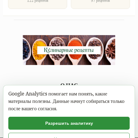
122 рецептов
97 рецептов
О НАС
Google Analytics помогает нам понять, какие
Каждому под силу научиться вкусно готовить, а в
материалы полезны. Данные начнут собираться только
современном мире это можно сделать не выходя из дома.
после вашего согласия.
Достаточно открыть Mastereat.ru с нашими вкусными
кулинарными рецептами, выбрать вкусное блюдо и следовать
Разрешить аналитику
пошаговой инструкции с фото.