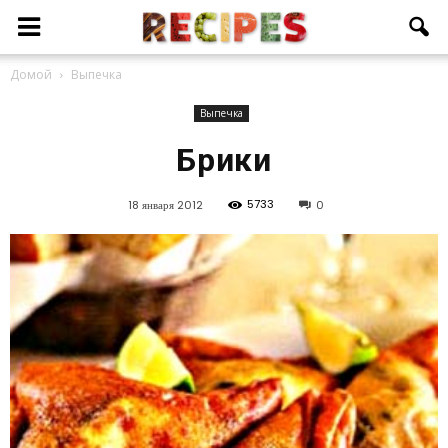
Домой
Выпечка
Выпечка
Брики
5733
18 января 2012
0