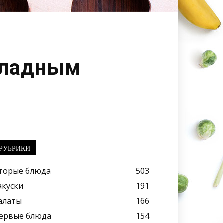
оладным
РУБРИКИ
торые блюда
503
акуски
191
алаты
166
ервые блюда
154