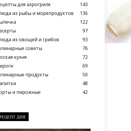
ецепты для аэрогриля
143
люда из рыбы и морепродуктов
136
ыпечка
122
есерты
97
люда из овощей и грибов
93
улинарные советы
76
усская кухня
72
ироги
69
улинарные продукты
50
апитки
48
орты и пирожные
42
РЕЦЕПТ ДНЯ