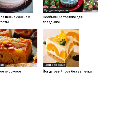
Праздничные рецепты
Необычные тортики для
ься печь вкусные и
праздники
торты
Торты и пирожные
ные
Йогуртовый торт без выпечки
ое пирожное