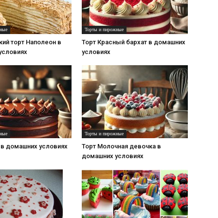
ные
Торты и пирожные
ий торт Наполеон в
Торт Красный бархат в домашних
условиях
условиях
ные
Торты и пирожные
 в домашних условиях
Торт Молочная девочка в
домашних условиях