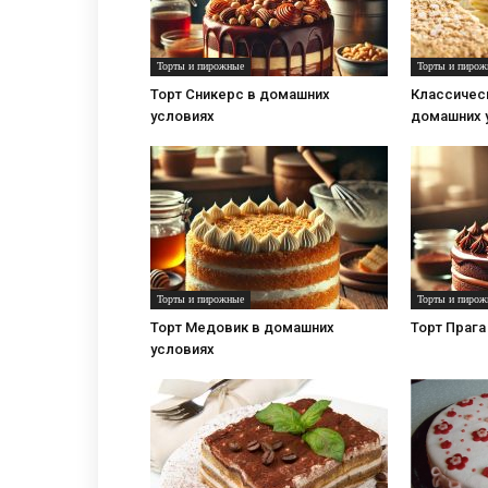
Торты и пирожные
Торты и пирож
Торт Сникерс в домашних
Классическ
условиях
домашних 
Торты и пирожные
Торты и пирож
Торт Медовик в домашних
Торт Прага
условиях