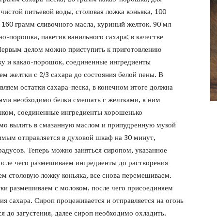
фото
чистой питьевой воды, столовая ложка коньяка, 100
: 160 грамм сливочного масла, куриный желток. 90 мл
ао-порошка, пакетик ванильного сахара; в качестве
Первым делом можно приступить к приготовлению
ку и какао-порошок, соединенные ингредиенты
ем желтки с 2/3 сахара до состояния белой пены. В
вляем остатки сахара-песка, в конечном итоге должна
ями необходимо белки смешать с желтками, к ним
ком, соединенные ингредиенты хорошенько
мо вылить в смазанную маслом и припудренную мукой
мым отправляется в духовой шкаф на 30 минут,
радусов. Теперь можно заняться сиропом, указанное
после чего размешиваем ингредиенты до растворения
ем столовую ложку коньяка, все снова перемешиваем.
тки размешиваем с молоком, после чего присоединяем
ия сахара. Сироп процеживается и отправляется на огонь
ся до загустения, далее сироп необходимо охладить.