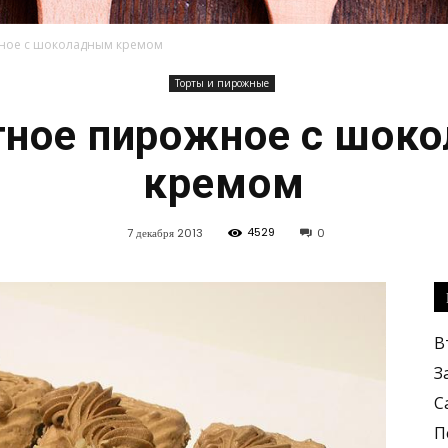
ное с шоколадным кремом
Торты и пирожные
Кулинарные
тное пирожное с шок
кремом
4529
7 декабря 2013
0
рецепты,
В
З
С
вкусные
П