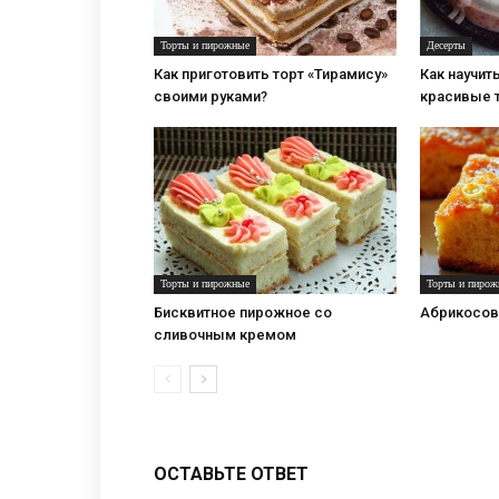
Торты и пирожные
Десерты
Как приготовить торт «Тирамису»
Как научит
своими руками?
красивые 
Торты и пирожные
Торты и пирож
Бисквитное пирожное со
Абрикосов
сливочным кремом
ОСТАВЬТЕ ОТВЕТ