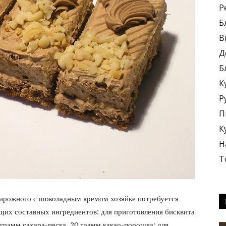
Р
Б
В
Д
Б
блюда
К
Р
П
К
Н
+
Т
ирожного с шоколадным кремом хозяйке потребуется
щих составных ингредиентов: для приготовления бисквита
грамм сахара-песка, 20 грамм какао-порошка; для