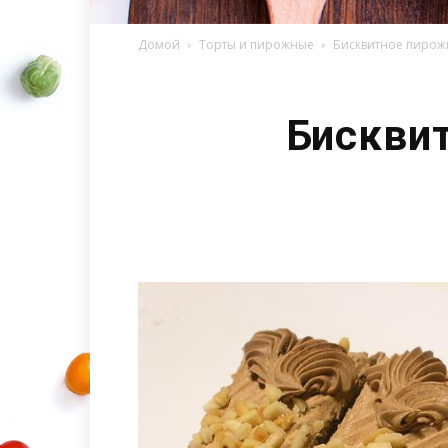
Домой
Торты и пирожные
Бисквитное пирож
Бискви