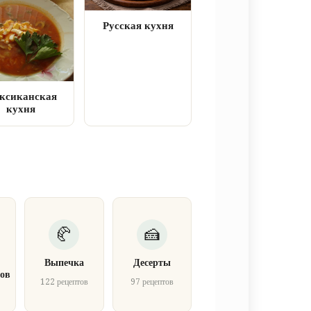
Русская кухня
ксиканская
кухня
Выпечка
Десерты
ов
122 рецептов
97 рецептов
в