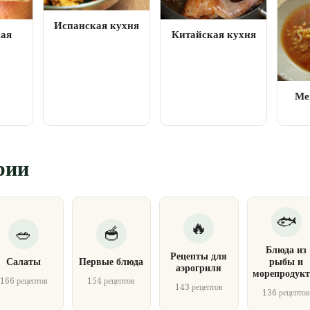
Испанская кухня
кая
Китайская кухня
Ме
рии
Блюда из
Рецепты для
Салаты
Первые блюда
рыбы и
аэрогриля
морепродукт
166 рецептов
154 рецептов
143 рецептов
136 рецепто