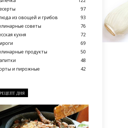
ыпечка
122
есерты
97
люда из овощей и грибов
93
улинарные советы
76
усская кухня
72
ироги
69
улинарные продукты
50
апитки
48
орты и пирожные
42
РЕЦЕПТ ДНЯ