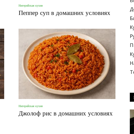
В
Нигерийская кухня
Д
Пеппер суп в домашних условиях
Б
К
Р
блюда
П
К
Н
Т
+
Нигерийская кухня
Джолоф рис в домашних условиях