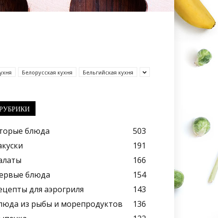
ухня
Белорусская кухня
Бельгийская кухня
РУБРИКИ
торые блюда
503
акуски
191
алаты
166
ервые блюда
154
ецепты для аэрогриля
143
люда из рыбы и морепродуктов
136