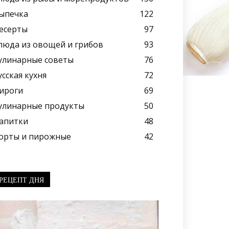
ыпечка
122
есерты
97
люда из овощей и грибов
93
улинарные советы
76
усская кухня
72
ироги
69
улинарные продукты
50
апитки
48
орты и пирожные
42
РЕЦЕПТ ДНЯ