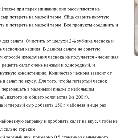
фото
 (позже при перемешивании они рассыплются на
сыр потереть на мелкой терке. Яйца сварить вкрутую
ить и потереть на мелкой терке. Все продукты соединить и
 для салата. Очистить от шелухи 2-4 зубчика чеснока и
сь чесночная кашица. В данном салате не советую
ом способе измельчения чеснока не получается «чесночная
м рецепте салат очень нежный и однородный, и
 нужную консистенцию. Количество чеснока зависит от
ь в салат по вкусу. Для того, чтобы потертый чеснок
о перемешать в маленькой пиалке с небольшим
), взятого из общего количества (из 200 г).
а и твердый сыр добавить 150 г майонеза и еще раз
айонезную заправку и пробовать салат на вкус, чтобы не
ал сильно горьким.
ый зеленый лук, примерно 0,5 стакана измельченного