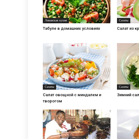
Ливанская кухня
Салаты
Табуле в домашних условиях
Салат из к
Салаты
Салаты
Салат овощной с миндалем и
Зимний сал
творогом