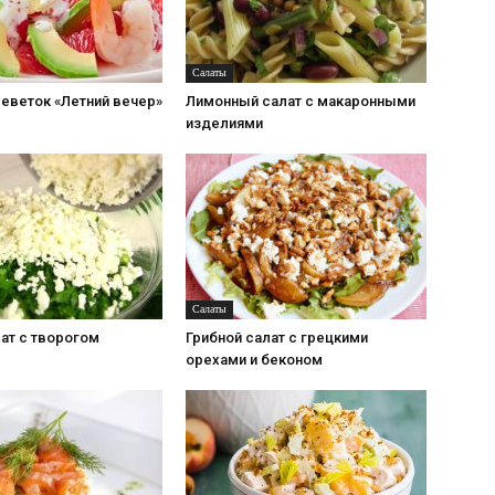
Салаты
реветок «Летний вечер»
Лимонный салат с макаронными
изделиями
Салаты
ат с творогом
Грибной салат с грецкими
орехами и беконом