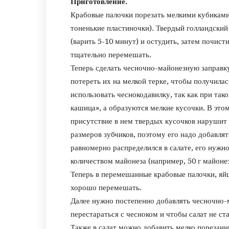
Приготовление.
Крабовые палочки порезать мелкими кубиками
тоненькие пластиночки).
Твердый голландский 
(варить 5-10 минут) и остудить, затем почист
тщательно перемешать.
Теперь сделать чесночно-майонезную заправку
потереть их на мелкой терке, чтобы получила
использовать чеснокодавилку, так как при так
кашица», а образуются мелкие кусочки. В это
присутствие в нем твердых кусочков нарушит
размеров зубчиков, поэтому его надо добавлят
равномерно распределился в салате, его нужн
количеством майонеза (например, 50 г майонеза
Теперь в перемешанные крабовые палочки, яйц
хорошо перемешать.
Далее нужно постепенно добавлять чесночно-м
перестараться с чесноком и чтобы салат не ст
Также в салат можно добавить мелко порезанн