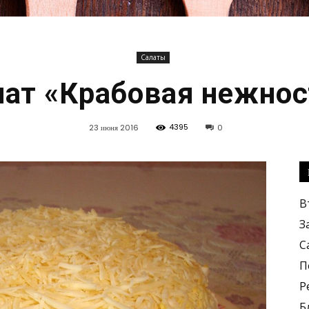
Салаты
Кулинарные
лат «Крабовая нежнос
4395
23 июня 2016
0
рецепты,
В
З
С
П
Р
вкусные
Б