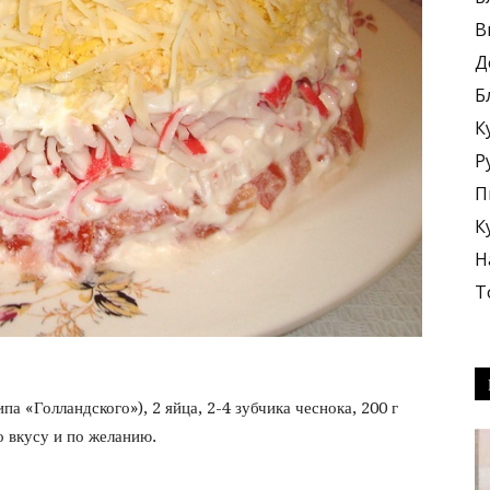
В
Д
Б
К
блюда
Р
П
К
Н
Т
+
ипа «Голландского»), 2 яйца, 2-4 зубчика чеснока, 200 г
о вкусу и по желанию.