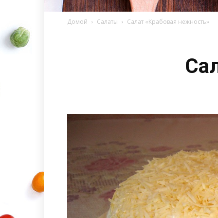
Домой
Салаты
Салат «Крабовая нежность»
Са