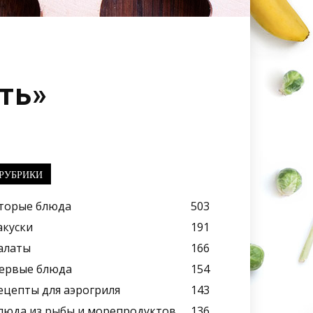
ть»
РУБРИКИ
торые блюда
503
акуски
191
алаты
166
ервые блюда
154
ецепты для аэрогриля
143
люда из рыбы и морепродуктов
136