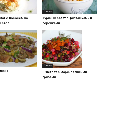
Салаты
лат с лососем на
Куриный салат с фисташками и
й стол
персиками
Салаты
мкар»
Винегрет с маринованными
грибами