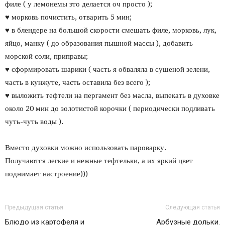
филе ( у лемонемы это делается оч просто );
♥ морковь почистить, отварить 5 мин;
♥ в блендере на большой скорости смешать филе, морковь, лук,
яйцо, манку ( до образования пышной массы ), добавить
морской соли, приправы;
♥ сформировать шарики ( часть я обваляла в сушеной зелени,
часть в кунжуте, часть оставила без всего );
♥ выложить тефтели на пергамент без масла, выпекать в духовке
около 20 мин до золотистой корочки ( периодически подливать
чуть-чуть воды ).
Вместо духовки можно использовать пароварку.
Получаются легкие и нежные тефтельки, а их яркий цвет
поднимает настроение)))
Предыдущая статья
Следующая статья
Блюдо из картофеля и
Арбузные дольки.