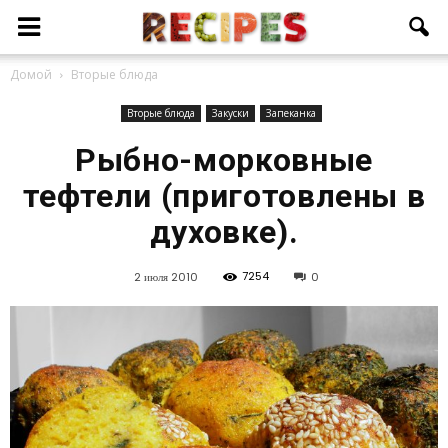
Домой
Вторые блюда
Вторые блюда
Закуски
Запеканка
Рыбно-морковные
тефтели (приготовлены в
духовке).
7254
2 июля 2010
0