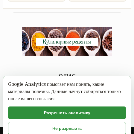
О НАС
Google Analytics помогает нам понять, какие
Каждому под силу научиться вкусно готовить, а в
материалы полезны. Данные начнут собираться только
современном мире это можно сделать не выходя из дома.
после вашего согласия.
Достаточно открыть Mastereat.ru с нашими вкусными
кулинарными рецептами, выбрать вкусное блюдо и следовать
Разрешить аналитику
пошаговой инструкции с фото.
Не разрешать