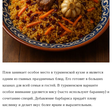
Плов занимает особое место в туркменской кухне и является
одним из главных праздничных блюд. Его готовят в больших
казанах для всей семьи и гостей. В туркменском варианте
особое внимание уделяется мясу (часто используют баранину) и
сочетанию специй. Добавление барбариса придаёт плову
кислинку и делает вкус более ярким и выразительным.