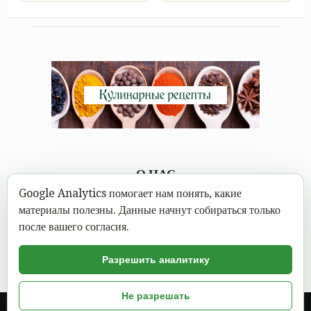
О НАС
Google Analytics помогает нам понять, какие
Каждому под силу научиться вкусно готовить, а в
материалы полезны. Данные начнут собираться только
современном мире это можно сделать не выходя из дома.
после вашего согласия.
Достаточно открыть Mastereat.ru с нашими вкусными
кулинарными рецептами, выбрать вкусное блюдо и следовать
Разрешить аналитику
пошаговой инструкции с фото.
Не разрешать
© 2026 год. Вкусные блюда, кулинарные рецепты с фото