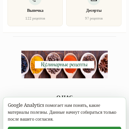
Выпечка
Десерты
122 рецептов
97 рецептов
О НАС
Google Analytics помогает нам понять, какие
Каждому под силу научиться вкусно готовить, а в
материалы полезны. Данные начнут собираться только
современном мире это можно сделать не выходя из дома.
после вашего согласия.
Достаточно открыть Mastereat.ru с нашими вкусными