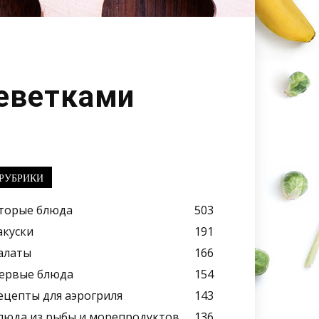
реветками
РУБРИКИ
торые блюда
503
акуски
191
алаты
166
ервые блюда
154
ецепты для аэрогриля
143
люда из рыбы и морепродуктов
136