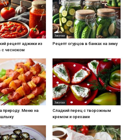
Закуски
кий рецепт аджики из
Рецепт огурцов в банках на зиму
 с чесноком
Закуски
на природу. Меню на
Сладкий перец с творожным
шашлыку
кремом и орехами