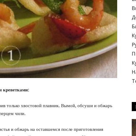
В
Д
Б
К
блюда
Р
П
К
Н
Т
+
и креветками:
вив только хвостовой плавник. Вымой, обсуши и обжарь
перцем чили.
истья и обжарь на оставшемся после приготовления