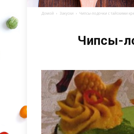
Домой
Закуски
Чипсы-лодочки с тайскими кр
Чипсы-ло