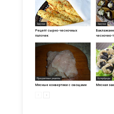
Закуски
Закуски
Рецепт сырно-чесночных
Баклажанн
палочек
чесночно-
Праздничные рецепты
Бутерброды
Мясные конвертики с овощами
Мясная за