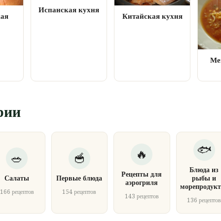
Испанская кухня
кая
Китайская кухня
Ме
рии
Блюда из
Рецепты для
Салаты
Первые блюда
рыбы и
аэрогриля
морепродукт
166 рецептов
154 рецептов
143 рецептов
136 рецепто