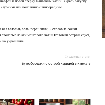
 шалфей и полей сверху манговым чатни. Укрась закуску
фото
 клубники или половинной виноградины.
 без головы), соль, перец чили, 2 столовые ложки
3 столовые ложки мангового чатни (готовый острый соус),
ы на украшение.
Следующая статья
Бутербродики с острой курицей в кунжуте