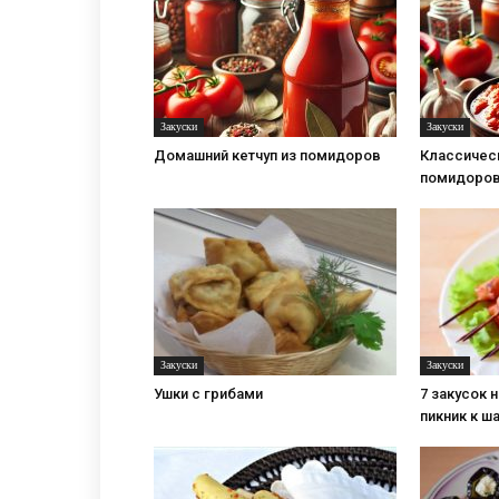
Закуски
Закуски
Домашний кетчуп из помидоров
Классичес
помидоров
Закуски
Закуски
Ушки с грибами
7 закусок 
пикник к 