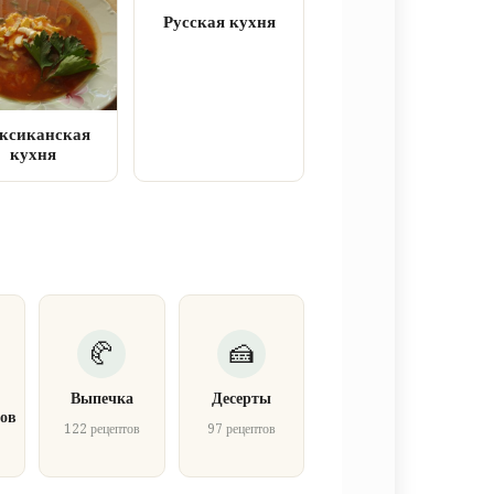
Русская кухня
ксиканская
кухня
Выпечка
Десерты
ов
122 рецептов
97 рецептов
в