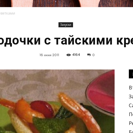
еветками
Закуски
Кулинарные
дочки с тайскими к
4164
16 июня 2011
0
рецепты,
В
З
С
П
Р
вкусные
Б