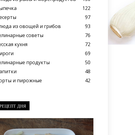
ыпечка
122
есерты
97
люда из овощей и грибов
93
улинарные советы
76
усская кухня
72
ироги
69
улинарные продукты
50
апитки
48
орты и пирожные
42
РЕЦЕПТ ДНЯ