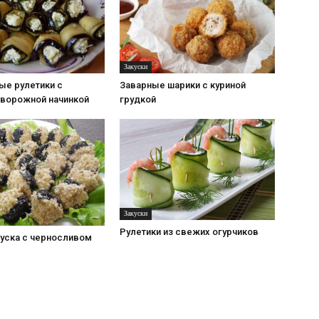
Закуски
ые рулетики с
Заварные шарики с куриной
творожной начинкой
грудкой
Закуски
Рулетики из свежих огурчиков
куска с черносливом