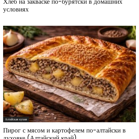
Хлеб на закваске по-бурятски в домашних
условиях
Алтайская кухня
Пирог с мясом и картофелем по-алтайски в
духовке (Алтайский край)